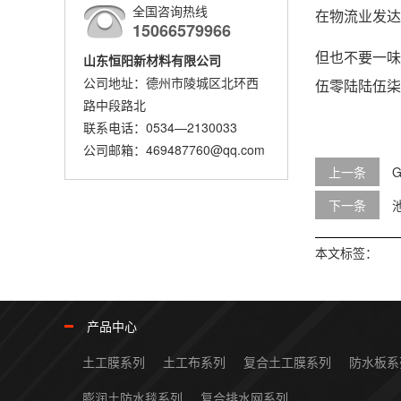
全国咨询热线
在物流业发达
15066579966
山东恒阳新材料有限公司
但也不要一味
公司地址：德州市陵城区北环西
伍零陆陆伍柒
路中段路北
联系电话：0534—2130033
公司邮箱：469487760@qq.com
上一条
下一条
本文标签：
产品中心
土工膜系列
土工布系列
复合土工膜系列
防水板系
膨润土防水毯系列
复合排水网系列