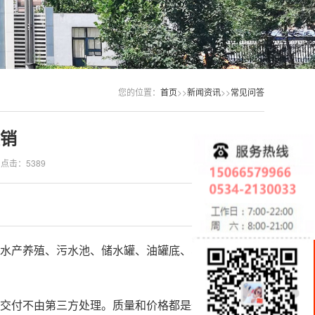
您的位置：
首页
>>
新闻资讯
>>
常见问答
销
点击：5389
水产养殖、污水池、储水罐、油罐底、车间、垃圾
在
线
客
服
交付不由第三方处理。质量和价格都是最合适的。现