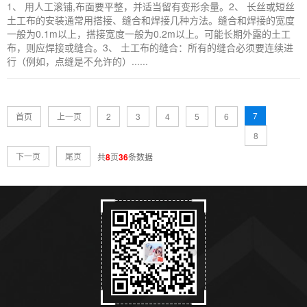
1、 用人工滚铺,布面要平整，并适当留有变形余量。2、 长丝或短丝
土工布的安装通常用搭接、缝合和焊接几种方法。缝合和焊接的宽度
一般为0.1m以上，搭接宽度一般为0.2m以上。可能长期外露的土工
布，则应焊接或缝合。3、 土工布的缝合：所有的缝合必须要连续进
行（例如，点缝是不允许的）......
7
首页
上一页
2
3
4
5
6
8
下一页
尾页
共
8
页
36
条数据