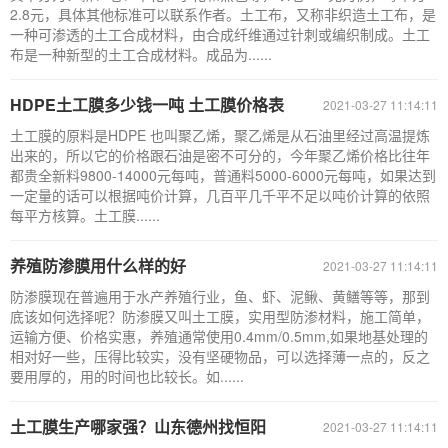
2.8元，具体其他标准可以联系作者。土工布，又称非织造土工布，是
一种可渗透的土工合成材料，由合成纤维通过针刺或编织制成。土工
布是一种新型的土工合成材料。成品为......
HDPE土工膜多少钱一吨 土工膜价格表
2021-03-27 11:14:11
土工膜的原料是HDPE 也叫聚乙烯，聚乙烯是从石油里经过高温提炼
出来的，所以它的价格跟石油是密不可分的，今年聚乙烯价格比往年
都贵全新料9800-14000元每吨，普通料5000-6000元每吨，如果达到
一定量的话可以根据吨价计算，几百平几千平不足以吨价计算的依照
每平方核算。土工膜......
养殖防渗膜用什么样的好
2021-03-27 11:14:11
防渗膜现在普遍用于水产养殖行业，鱼、虾、泥鳅、黄鳝等等，那到
底该如何选择呢？防渗膜又叫土工膜，实用型防渗材料，施工简单，
运输方便、价格实惠，养殖通常使用0.4mm/0.5mm,如果地基处理的
相对好一些，压得比较实，没有坚硬物品，可以选择薄一点的，反之
要用厚的，用的时间也比较长。如......
土工膜生产哪家强？山东德州找恒阳
2021-03-27 11:14:11