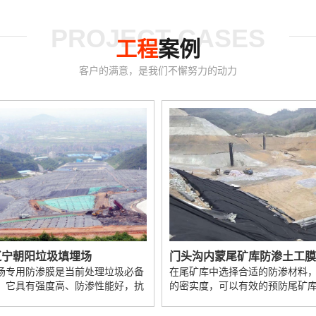
PROJECT CASES
工程
案例
客户的满意，是我们不懈努力的动力
门头沟内蒙尾矿库防渗土工膜施工案例
门头沟汉中农业蓄水池防渗案
中选择合适的防渗材料，提高坝体
蓄水池防渗膜采用的原材料为全新
，可以有效的预防尾矿库的灾害，
树脂，通过吹塑工艺制作而成的
隔...