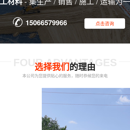
- 集生产 / 销售 / 施工 / 运输为
工材料
15066579966
点击咨询
FOUR ADVANTAGES
选择我们
的理由
本公司为您提供贴心的服务，随时恭候您的来电