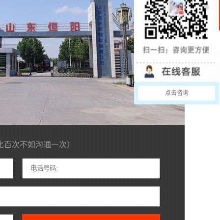
客
服
产品齐
COMPLETE
公司主要
土工布、
复合排水
点击咨询
垫、土工
止水带、
比百次不如沟通一次）