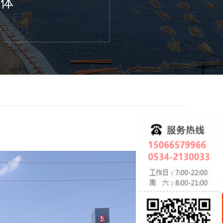
一体
0
在
线