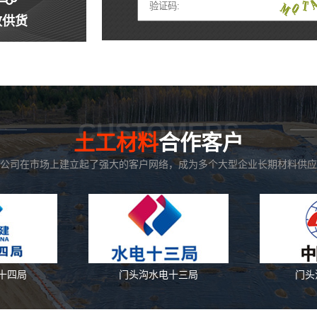
效供货
CUSTOMERS
土工材料
合作客户
公司在市场上建立起了强大的客户网络，成为多个大型企业长期材料供应
十四局
门头沟水电十三局
门头