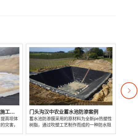
门头沟土工膜真的是越贵越好吗
土工膜的价格主要看厚度和标准（原料不同），越厚的价格肯定要高，比如养殖的话在0....
门头沟高铁聚丙烯土工布生产厂家
免费邮寄样品，先看后买
门头沟化工池用什么样的防渗膜
防渗膜也叫土工膜，主要起到防渗、隔离、防潮的作用，化工池需要抗酸碱、耐腐蚀，建...
例
门头沟秦皇岛景观工程施工案例
门头沟
门头沟池塘防渗膜生产厂家在哪
pe热塑性
很多的人工景观湖、河道、游泳池、园林景
河道防
一种防水阻
观水池，大部分都有渗漏问题，景观水的流
工膜（
池塘防渗膜生产厂家，主要集中在山东德州，土工材料之乡，主要生产土工膜 防渗膜 土...
失造...
果...