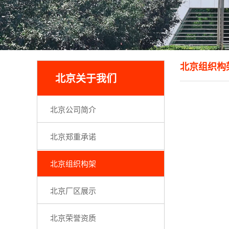
北京组织构
北京关于我们
北京公司简介
北京郑重承诺
北京组织构架
北京厂区展示
北京荣誉资质