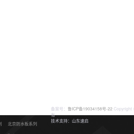
备案号：
鲁ICP备19034158号-22
Copyri
有
技术支持：山东速启
列
北京防水板系列