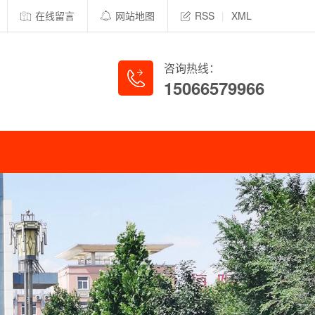
在线留言
网站地图
RSS
|
XML
咨询热线：
15066579966