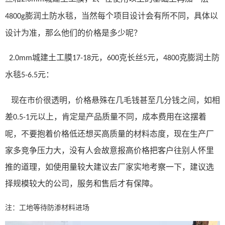
膨润土防水毯，当然每个项目设计会有所不同，具体以
4800g
设计为准，那么他们的价格是多少呢？
城建土工膜
元，
克长丝
元，
克膨润土防
2.0mm
17-18
600
5
4800
水毯
元：
5-6.5
现在市价很透明，价格悬殊在几毛钱甚至几分钱之间，如相
差
元以上，肯定是产品质量不同，成本费用在这摆着
0.5-1
呢，不要抱着价格低还想买高质量的材料态度，现在生产厂
家多竞争压力大，没有人会故意报高价格把客户往别人怀里
推的道理，如使用量较大建议去厂家实地考察一下，建议选
择规模较大的公司，服务和售后才有保障。
注：工地等待防渗材料进场